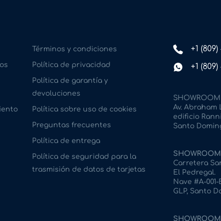
+1 (809
Términos y condiciones
os
Política de privacidad
+1 (809
Política de garantía y
devoluciones
SHOWROOM 
Av. Abraham L
iento
Política sobre uso de cookies
edificio Ranni
Preguntas frecuentes
Santo Doming
Política de entrega
SHOWROOM 
Política de seguridad para la
Carretera San
trasmisión de datos de tarjetas
El Pedregal.
Nave #A-001-B
GLP, Santo D
SHOWROOM 