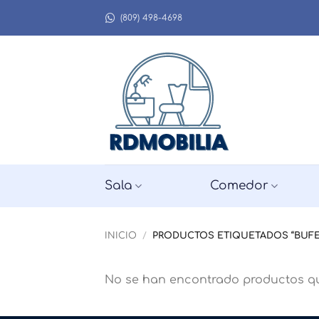
Saltar
(809) 498-4698
al
contenido
Sala
Comedor
INICIO
/
PRODUCTOS ETIQUETADOS “BUFE
No se han encontrado productos qu