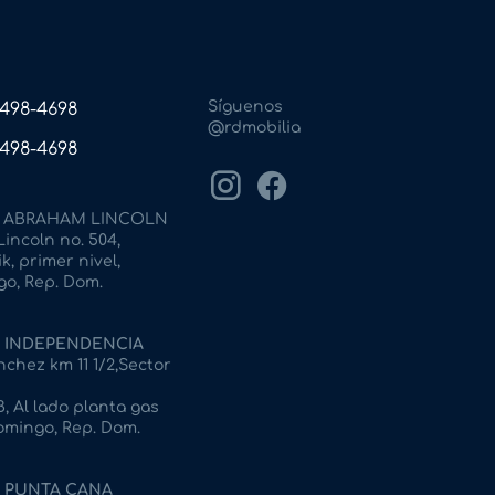
Síguenos
) 498-4698
@rdmobilia
) 498-4698
ABRAHAM LINCOLN
incoln no. 504,
k, primer nivel,
o, Rep. Dom.
INDEPENDENCIA
chez km 11 1/2,Sector
, Al lado planta gas
omingo, Rep. Dom.
PUNTA CANA