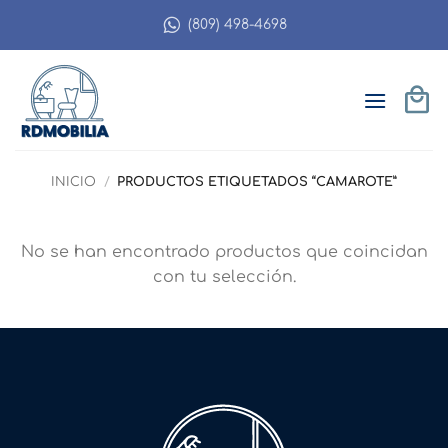
Saltar
(809) 498-4698
al
contenido
INICIO
/
PRODUCTOS ETIQUETADOS “CAMAROTE”
No se han encontrado productos que coincidan
con tu selección.