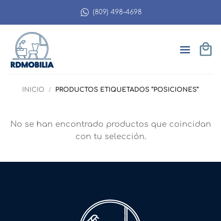
Saltar
(809) 498-4698
al
contenido
INICIO
/
PRODUCTOS ETIQUETADOS “POSICIONES”
No se han encontrado productos que coincidan
con tu selección.