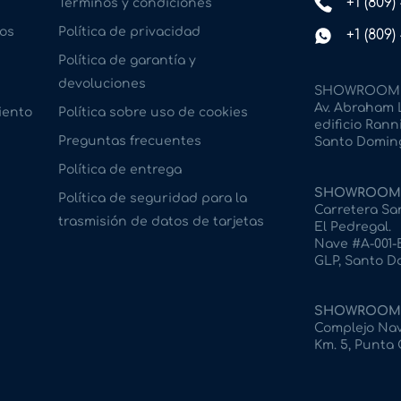
+1 (809
Términos y condiciones
os
Política de privacidad
+1 (809
Política de garantía y
devoluciones
SHOWROOM 
Av. Abraham L
iento
Política sobre uso de cookies
edificio Ranni
Preguntas frecuentes
Santo Doming
Política de entrega
SHOWROOM 
Política de seguridad para la
Carretera San
trasmisión de datos de tarjetas
El Pedregal.
Nave #A-001-B
GLP, Santo D
SHOWROOM 
Complejo Nave
Km. 5, Punta