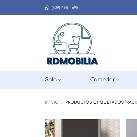
Saltar
(809) 498-4698
al
contenido
Sala
Comedor
INICIO
/
PRODUCTOS ETIQUETADOS “RACK