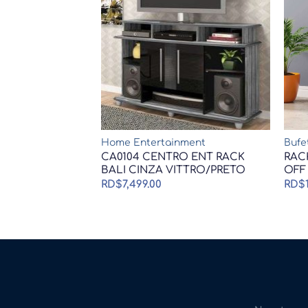
Home Entertainment
Bufe
CA0104 CENTRO ENT RACK
RAC
BALI CINZA VITTRO/PRETO
OFF
RD$
7,499.00
RD$