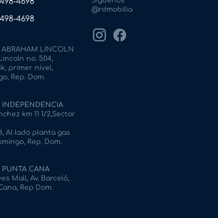
Síguenos
) 498-4698
@rdmobilia
) 498-4698
ABRAHAM LINCOLN
incoln no. 504,
k, primer nivel,
o, Rep. Dom.
INDEPENDENCIA
chez km 11 1/2,Sector
, Al lado planta gas
omingo, Rep. Dom.
PUNTA CANA
s Mall, Av. Barceló,
 Cana, Rep Dom.