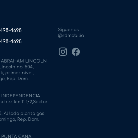
Síguenos
) 498-4698
@rdmobilia
) 498-4698
ABRAHAM LINCOLN
incoln no. 504,
k, primer nivel,
o, Rep. Dom.
INDEPENDENCIA
chez km 11 1/2,Sector
, Al lado planta gas
omingo, Rep. Dom.
PUNTA CANA