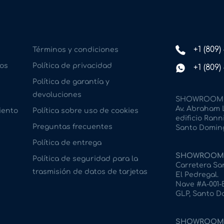
+1 (809
Términos y condiciones
os
Política de privacidad
+1 (809
Política de garantía y
devoluciones
SHOWROOM 
Av. Abraham L
iento
Política sobre uso de cookies
edificio Ranni
Preguntas frecuentes
Santo Doming
Política de entrega
SHOWROOM 
Política de seguridad para la
Carretera San
trasmisión de datos de tarjetas
El Pedregal.
Nave #A-001-B
GLP, Santo D
SHOWROOM 