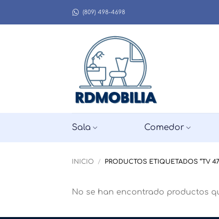
Saltar
(809) 498-4698
al
contenido
Sala
Comedor
INICIO
/
PRODUCTOS ETIQUETADOS “TV 47
No se han encontrado productos qu